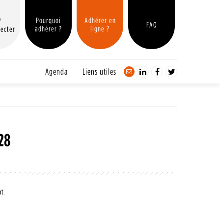
Pourquoi
Adhérer en
FAQ
adhérer ?
ligne ?
ecter
Agenda
Liens utiles
28
t.