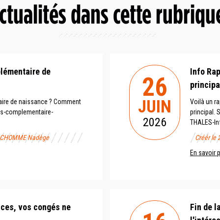
ctualités dans cette rubriqu
plémentaire de
Info Rap
26
principa
JUIN
aire de naissance ? Comment
Voilà un r
ges-complementaire-
principal.
2026
THALES-Inf
FRANCHOMME Nadège
Créér le
En savoir 
ces, vos congés ne
Fin de l