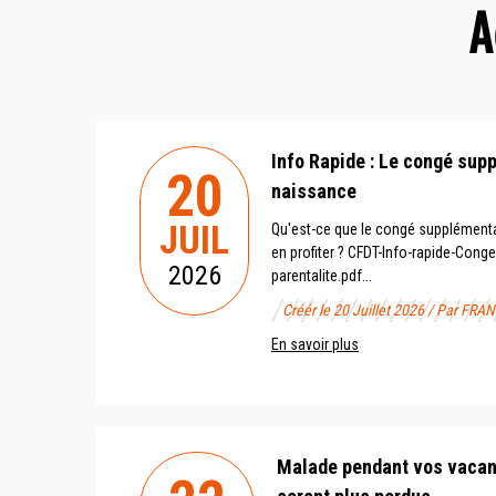
A
Info Rapide : Le congé sup
20
naissance
JUIL
Qu'est-ce que le congé supplément
en profiter ? CFDT-Info-rapide-Con
2026
parentalite.pdf...
Créér le 20 Juillet 2026 / Par 
En savoir plus
Malade pendant vos vacan