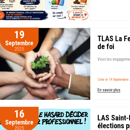
19
TLAS La Fe
Septembre
de foi
2025
Voici les engageme
Crée le 19 Septembr
En savoir plus
16
LAS Saint-
Septembre
élections 
2025