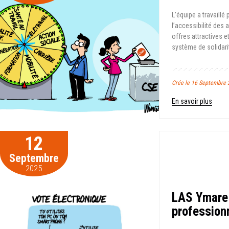
L’équipe a travaill
l’accessibilité des
offres attractives 
système de solidarit
Crée le 16 Septembre 
En savoir plus
12
Septembre
2025
LAS Ymare 
profession