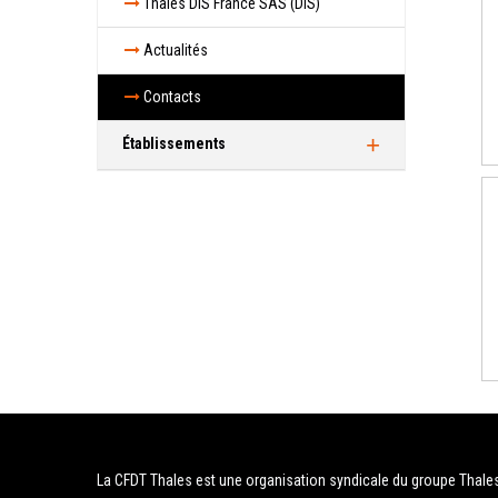
Thales DIS France SAS (DIS)
Actualités
Contacts
Établissements
Gemenos
La Ciotat
Actualités
Contacts
Meudon
Actualités
Contacts
Pont-Audemer
Actualités
Contacts
Chambray les Tours
Actualités
Contacts
Actualités
La CFDT Thales est une organisation syndicale du groupe Thale
Contacts