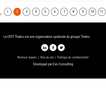
1
2
3
4
5
6
7
8
9
10
11
nt
La CFDT Thales est une organisation syndicale du groupe Thales.
Mentions légales
Plan du site
Politique de confidentialité
Développé par
Evo Consulting