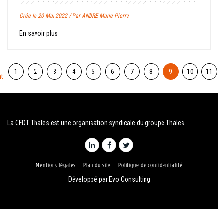
Crée le 20 Mai 2022 / Par ANDRE Marie-Pierre
En savoir plus
1
2
3
4
5
6
7
8
9
10
11
nt
La CFDT Thales est une organisation syndicale du groupe Thales.
Mentions légales
Plan du site
Politique de confidentialité
Développé par
Evo Consulting