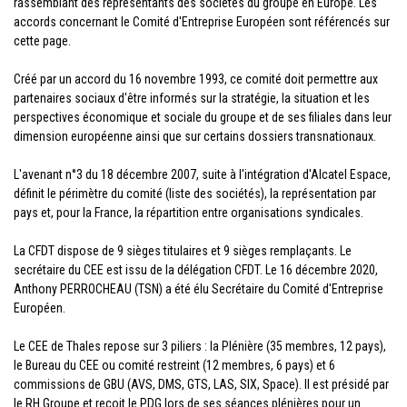
rassemblant des représentants des sociétés du groupe en Europe. Les
accords concernant le Comité d'Entreprise Européen sont référencés sur
cette page.
Créé par un accord du 16 novembre 1993, ce comité doit permettre aux
partenaires sociaux d'être informés sur la stratégie, la situation et les
perspectives économique et sociale du groupe et de ses filiales dans leur
dimension européenne ainsi que sur certains dossiers transnationaux.
L'avenant n°3 du 18 décembre 2007, suite à l'intégration d'Alcatel Espace,
définit le périmètre du comité (liste des sociétés), la représentation par
pays et, pour la France, la répartition entre organisations syndicales.
La CFDT dispose de 9 sièges titulaires et 9 sièges remplaçants. Le
secrétaire du CEE est issu de la délégation CFDT. Le 16 décembre 2020,
Anthony PERROCHEAU (TSN) a été élu Secrétaire du Comité d'Entreprise
Européen.
Le CEE de Thales repose sur 3 piliers : la Plénière (35 membres, 12 pays),
le Bureau du CEE ou comité restreint (12 membres, 6 pays) et 6
commissions de GBU (AVS, DMS, GTS, LAS, SIX, Space). Il est présidé par
le RH Groupe et reçoit le PDG lors de ses séances plénières pour un