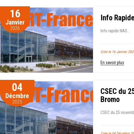
16
Info Rapid
Janvier
2026
Info rapide NAO...
Crée le 16 Janvier 202
En savoir plus
04
CSEC du 25
Décmbre
Bromo
2025
CSEC du 25 novembre
Crée le 04 Décmbre 20