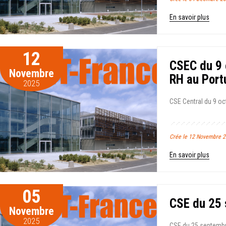
En savoir plus
12
CSEC du 9 
Novembre
RH au Portu
2025
CSE Central du 9 oc
Crée le 12 Novembre 2
En savoir plus
05
CSE du 25
Novembre
2025
CSE du 25 septembr