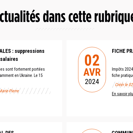
ctualités dans cette rubriqu
LES : suppressions
FICHE PR
02
 salaires
AVR
les sont fortement portées
Impôts 2024 :
tamment en Ukraine. Le 15
fiche pratiqu
2024
Créér le 0
Marie-Pierre
En savoir pl
AL DES
COMMUNIQU