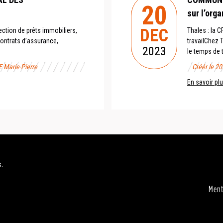
20
sur l’orga
DEC
ction de prêts immobiliers,
Thales : la 
ontrats d’assurance,
travailChez 
2023
le temps de tr
E Marie-Pierre
Créér le 2
En savoir pl
s.
Ment