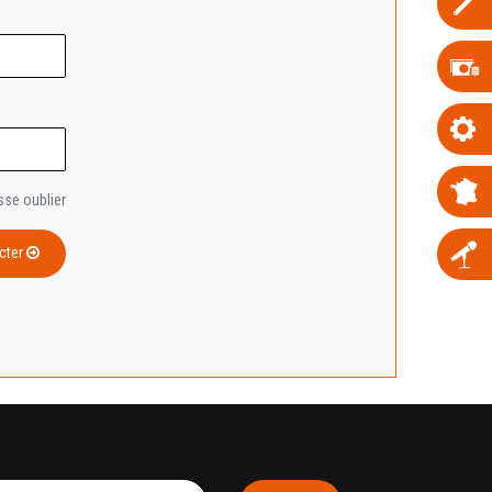
sse oublier
cter