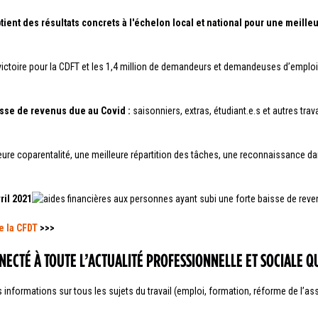
btient des résultats concrets à l'échelon local et national pour une meil
victoire pour la CDFT et les 1,4 million de demandeurs et demandeuses d’emplois
isse de revenus due au Covid :
saisonniers, extras, étudiant.e.s et autres trav
eure coparentalité, une meilleure répartition des tâches, une reconnaissance d
e la CFDT
>>>
NNECTÉ À TOUTE L’ACTUALITÉ PROFESSIONNELLE ET SOCIALE 
nformations sur tous les sujets du travail (emploi, formation, réforme de l’ass