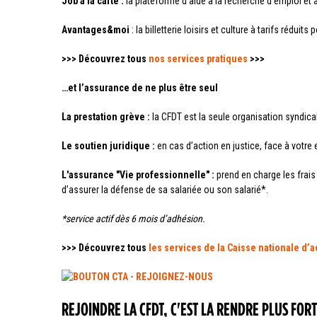
Job à la carte :
la plateforme d’aide à la recherche d’emploi et 
Avantages&moi
: la billetterie loisirs et culture à tarifs rédui
>>> Découvrez tous
nos services pratiques
>>>
…et l’assurance de ne plus être seul
La prestation grève :
la CFDT est la seule organisation syndica
Le soutien juridique :
en cas d’action en justice, face à vot
L'assurance "Vie professionnelle" :
prend en charge les frais
d’assurer la défense de sa salariée ou son salarié*.
*service actif dès 6 mois d’adhésion.
>>> Découvrez tous
les services de la Caisse nationale d’a
REJOINDRE LA CFDT, C'EST LA RENDRE PLUS FO