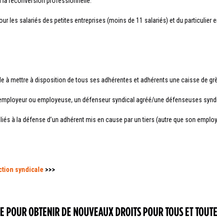
à la reconversion professionnelle.
ts pour les salariés des petites entreprises (moins de 11 salariés) et du particulier
le à mettre à disposition de tous ses adhérentes et adhérents une caisse de grè
re employeur ou employeuse, un défenseur syndical agréé/une défenseuses synd
 liés à la défense d’un adhérent mis en cause par un tiers (autre que son employ
ction syndicale
>>>
RTE POUR OBTENIR DE NOUVEAUX DROITS POUR TOUS ET TOUT