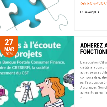
Crée le 02 Avril 2024 
En savoir plus
27
ADHEREZ A
MAR
FONCTION
2024
L’association CSF p
crédits à la consom
autres services uti
compose de quatre e
par l’association C
Assurances. Son obj
adhérents en leur fa
».