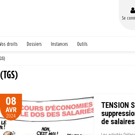
Se conn
Vos droits
Dossiers
Instances
Outils
GS)
 (TGS)
08
TENSION S
AVR
suppressio
2024
de salaires
Les activités Défen