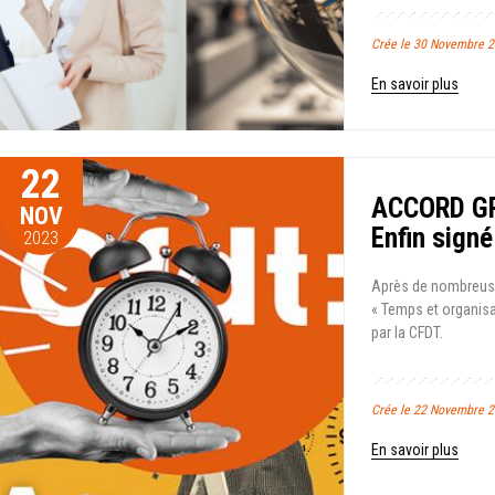
Crée le 30 Novembre 2
En savoir plus
22
ACCORD GR
NOV
Enfin signé
2023
Après de nombreuses
« Temps et organisa
par la CFDT.
Crée le 22 Novembre 2
En savoir plus