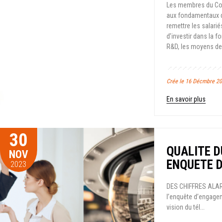
Les membres du Com
aux fondamentaux d’
remettre les salari
d’investir dans la 
R&D, les moyens de
Crée le 16 Décmbre 20
En savoir plus
30
QUALITE D
NOV
ENQUETE D
2023
DES CHIFFRES ALA
l’enquête d’engagem
vision du tél...