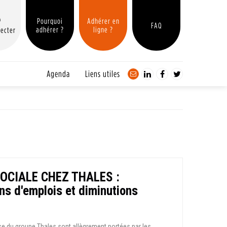
Pourquoi
Adhérer en
FAQ
adhérer ?
ligne ?
ecter
Agenda
Liens utiles
OCIALE CHEZ THALES :
ns d'emplois et diminutions
se du groupe Thales sont allègrement portées par les