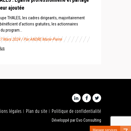
leur ajoutée
oupe THALES, les cadres dirigeants, majoritairement
énéficient d’actions gratuites, les actionnaires
 du program...
07 Mars 2024 / Par ANDRE Marie-Pierre
lus
ions légales
Plan du site
Politique de confidentialité
Développé par
Evo Consulting
Manage services