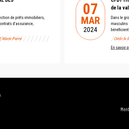
07
de la va
MAR
ction de prêts immobiliers,
Dans le gr
ontrats d’assurance,
masculins b
2024
bénéficient
E Marie-Pierre
Créér le 
En savoir p
s.
Ment