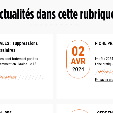
ctualités dans cette rubriqu
LES : suppressions
FICHE PR
02
 salaires
AVR
les sont fortement portées
Impôts 2024 :
tamment en Ukraine. Le 15
fiche pratiqu
2024
Créér le 0
Marie-Pierre
En savoir pl
AL DES
CFDT THA