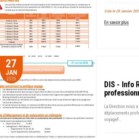
Crée le 28 Janvier 20
En savoir plus
27
JAN
2026
DIS - Info
profession
La Direction nous a
déplacements profe
voyage F...