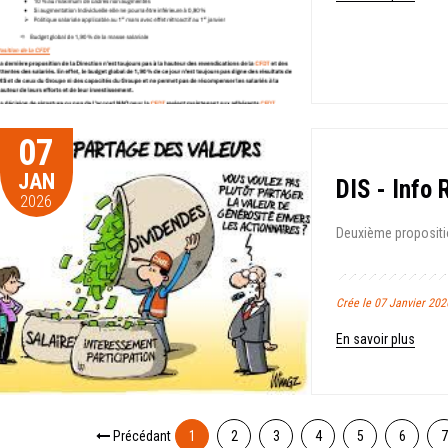
07
JAN
DIS - Info
2026
Deuxième propositio
Crée le 07 Janvier 20
En savoir plus
Précédant
1
2
3
4
5
6
7