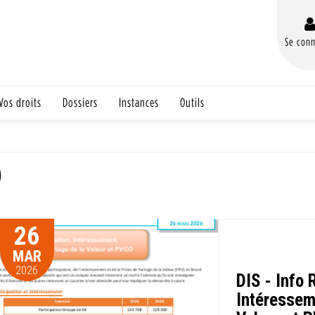
Se conn
Vos droits
Dossiers
Instances
Outils
)
26
MAR
2026
DIS - Info 
Intéressem