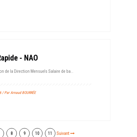
 Rapide - NAO
n de la Direction Mensuels Salaire de ba...
26 / Par Arnaud BOURRÉE
8
9
10
11
Suivant