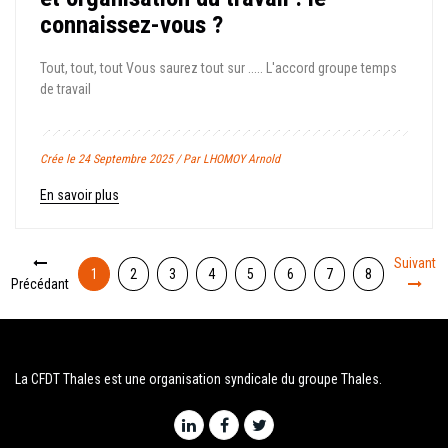
connaissez-vous ?
Tout, tout, tout Vous saurez tout sur ..... L'accord groupe temps
de travail
Crée le 24 Septembre 2025 / Par LHOMOY Arnold
En savoir plus
Suivant
1
2
3
4
5
6
7
8
Précédant
La CFDT Thales est une organisation syndicale du groupe Thales.